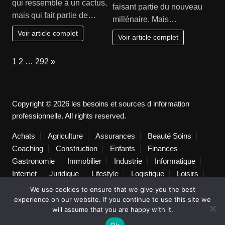
qui ressemble à un cactus,
faisant partie du nouveau
mais qui fait partie de…
millénaire. Mais…
Voir article complet
Voir article complet
Page:
Next
1
2
…
292
»
Copyright © 2026 les besoins et sources d information
professionnelle. All rights reserved.
Achats
Agriculture
Assurances
Beauté Soins
Coaching
Construction
Enfants
Finances
Gastronomie
Immobilier
Industrie
Informatique
Internet
Juridique
Lifestyle
Logistique
Loisirs
Marketing
Mode
Non classé
Photographie
We use cookies to ensure that we give you the best
Pratique
Publicité
Santé
Services
experience on our website. If you continue to use this site we
will assume that you are happy with it.
Technologie
Textile
Tourisme
Transport de personnes
Transports
Voyages séjours
Ok