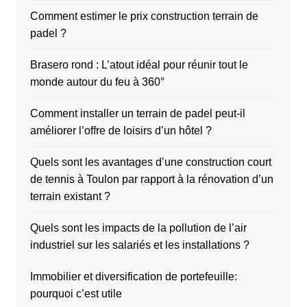
p
Comment estimer le prix construction terrain de
u
padel ?
b
l
Brasero rond : L’atout idéal pour réunir tout le
monde autour du feu à 360°
i
c
Comment installer un terrain de padel peut-il
a
améliorer l’offre de loisirs d’un hôtel ?
t
Quels sont les avantages d’une construction court
i
de tennis à Toulon par rapport à la rénovation d’un
o
terrain existant ?
n
Quels sont les impacts de la pollution de l’air
s
industriel sur les salariés et les installations ?
Immobilier et diversification de portefeuille:
pourquoi c’est utile