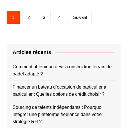
P
1
2
3
4
Suivant
a
g
i
n
Articles récents
a
t
Comment obtenir un devis construction terrain de
padel adapté ?
i
o
Financer un bateau d’occasion de particulier à
n
particulier : Quelles options de crédit choisir ?
d
Sourcing de talents indépendants : Pourquoi
e
intégrer une plateforme freelance dans votre
s
stratégie RH ?