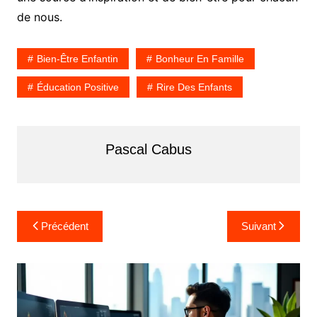
de nous.
Bien-Être Enfantin
Bonheur En Famille
Éducation Positive
Rire Des Enfants
Pascal Cabus
N
Précédent
Suivant
a
v
i
g