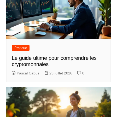
a
t
i
o
n
d
Pratique
e
Le guide ultime pour comprendre les
l
cryptomonnaies
’
Pascal Cabus
23 juillet 2026
0
a
r
t
i
c