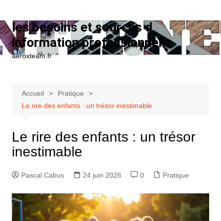
Aller au contenu
les besoins et sources d
information professionnelle
aeroxteam.fr
Accueil
Pratique
Le rire des enfants : un trésor inestimable
Le rire des enfants : un trésor
inestimable
Pascal Cabus
24 juin 2026
0
Pratique