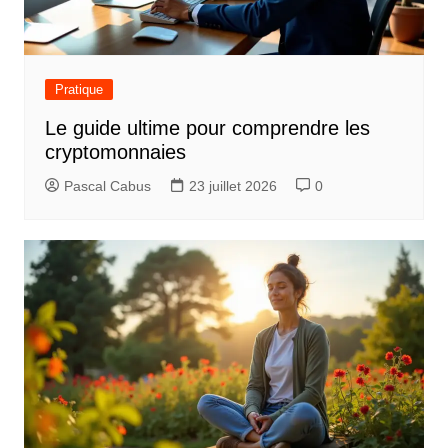
o
n
d
Pratique
e
Le guide ultime pour comprendre les
l
cryptomonnaies
’
Pascal Cabus
23 juillet 2026
0
a
r
t
i
c
l
e