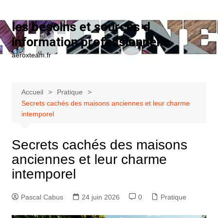
Aller au contenu
les besoins et sources d
information professionnelle
aeroxteam.fr
Accueil
Pratique
Secrets cachés des maisons anciennes et leur charme
intemporel
Secrets cachés des maisons
anciennes et leur charme
intemporel
Pascal Cabus
24 juin 2026
0
Pratique