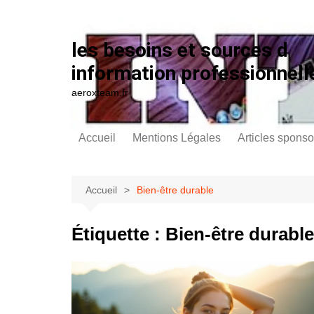
Aller au contenu
les besoins et sources d
information professionnell
aeroxteam.fr
Accueil
Mentions Légales
Articles sponso
Accueil
Bien-être durable
Étiquette :
Bien-être durable