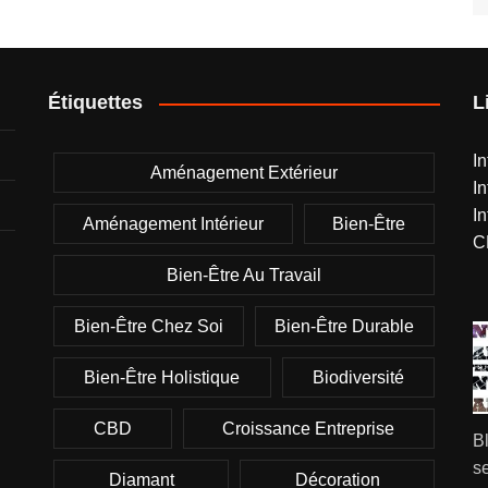
Étiquettes
L
I
Aménagement Extérieur
I
I
Aménagement Intérieur
Bien-Être
C
Bien-Être Au Travail
Bien-Être Chez Soi
Bien-Être Durable
Bien-Être Holistique
Biodiversité
CBD
Croissance Entreprise
B
se
Diamant
Décoration