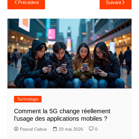
N
Précédent
Suivant
a
v
i
g
a
t
i
o
n
d
Technologie
e
Comment la 5G change réellement
l
l’usage des applications mobiles ?
’
Pascal Cabus
20 mai 2026
0
a