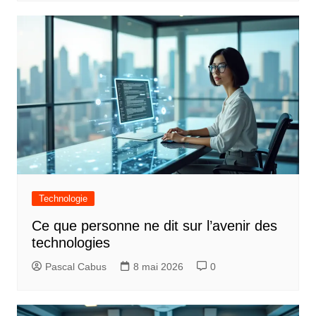
r
t
i
c
l
e
Technologie
Ce que personne ne dit sur l’avenir des
technologies
Pascal Cabus
8 mai 2026
0