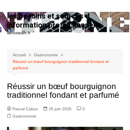
Aller au contenu
les besoins et sources d
information professionnelle
aeroxteam.fr
Accueil
Gastronomie
Réussir un bœuf bourguignon traditionnel fondant et
parfumé
Réussir un bœuf bourguignon
traditionnel fondant et parfumé
Pascal Cabus
26 juin 2026
0
Gastronomie