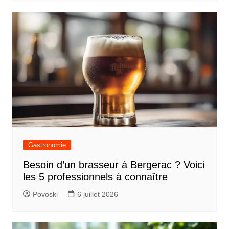
t
i
c
l
e
Gastronomie
Besoin d’un brasseur à Bergerac ? Voici
les 5 professionnels à connaître
Povoski
6 juillet 2026