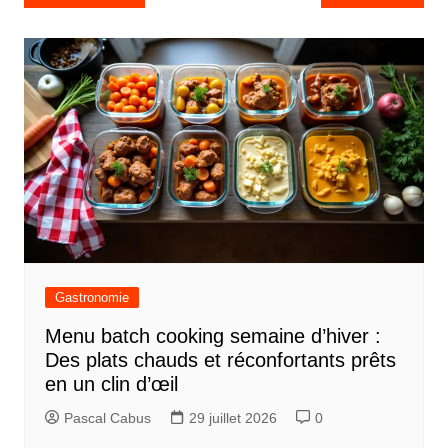
a
v
i
g
a
t
i
o
n
d
Gastronomie
e
Menu batch cooking semaine d’hiver :
l
Des plats chauds et réconfortants prêts
’
en un clin d’œil
a
Pascal Cabus
29 juillet 2026
0
r