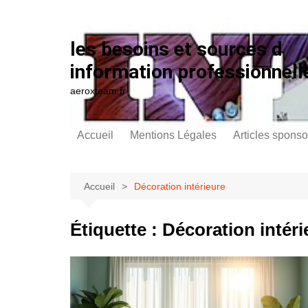
Aller au contenu
les besoins et sources d
information professionnell
aeroxteam.fr
Accueil
Mentions Légales
Articles sponso
Accueil
Décoration intérieure
Étiquette :
Décoration intéri