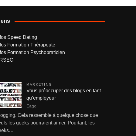
iens
nfos Speed Dating
nfos Formation Thérapeute
nfos Formation Psychopraticien
RSEO
MARKETING
Vous préoccuper des blogs en tant
qu’employeur
Eago
logging. Cela ressemble à quelque chose que
uls les geeks pourraient aimer. Pourtant, les
eeks…