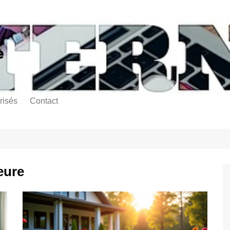
e
risés
Contact
eure