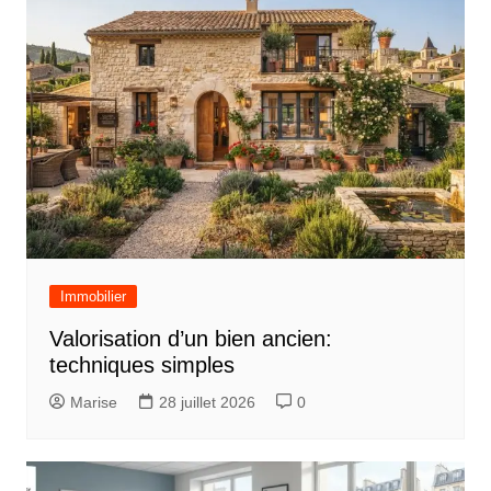
c
l
e
Immobilier
Valorisation d’un bien ancien:
techniques simples
Marise
28 juillet 2026
0