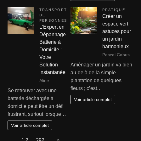
TRANSPORT
PRATIQUE
DE
Créer un
PERSONNES
espace vert :
L’Expert en
astuces pour
Dépannage
un jardin
Batterie à
harmonieux
Domicile :
Pascal Cabus
Votre
Aménager un jardin va bien
Solution
Instantanée
au-delà de la simple
plantation de quelques
Aline
fleurs ; c’est…
Se retrouver avec une
batterie déchargée à
Voir article complet
domicile peut être un défi
frustrant, surtout lorsque…
Voir article complet
Page:
1
2
…
292
Next
»