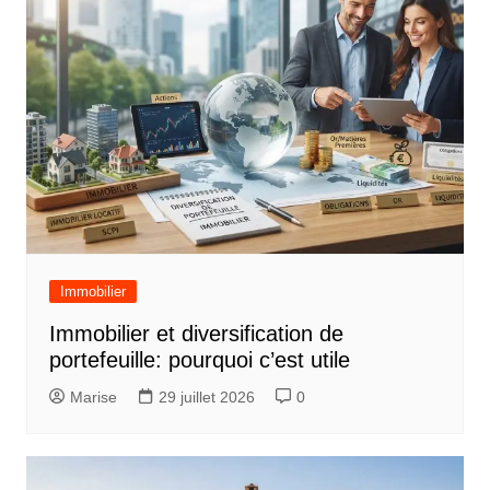
g
a
t
i
o
n
d
e
Immobilier
l
Immobilier et diversification de
’
portefeuille: pourquoi c’est utile
a
Marise
29 juillet 2026
0
r
t
i