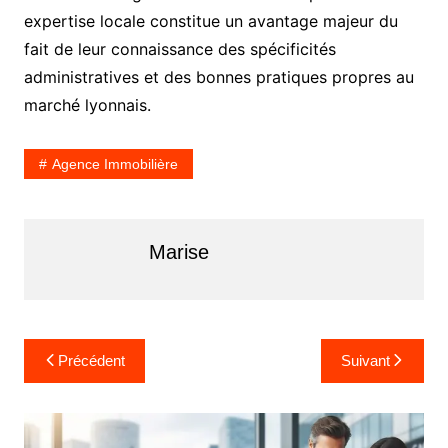
expertise locale constitue un avantage majeur du
fait de leur connaissance des spécificités
administratives et des bonnes pratiques propres au
marché lyonnais.
Agence Immobilière
Marise
N
Précédent
Suivant
a
v
i