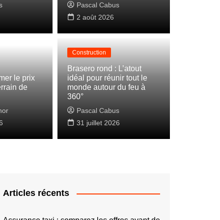
s
Pascal Cabus
2 août 2026
Construction
Brasero rond : L’atout
er le prix
idéal pour réunir tout le
errain de
monde autour du feu à
360°
nor
Pascal Cabus
6
31 juillet 2026
Articles récents