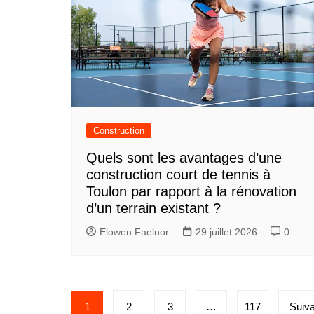
Construction
Quels sont les avantages d’une
construction court de tennis à
Toulon par rapport à la rénovation
d’un terrain existant ?
Elowen Faelnor
29 juillet 2026
0
P
1
2
3
…
117
Suiva