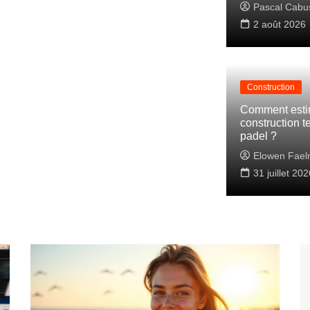
Pascal Cabu
2 août 2026
Construction
Comment estim
construction t
padel ?
Elowen Fael
31 juillet 202