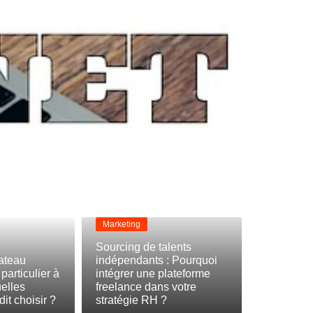
Marketing
Sourcing de talents
ateau
indépendants : Pourquoi
particulier à
intégrer une plateforme
uelles
freelance dans votre
it choisir ?
stratégie RH ?