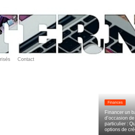
e
risés
Contact
Finances
Financer un b
d’occasion de 
particulier : Q
options de créd