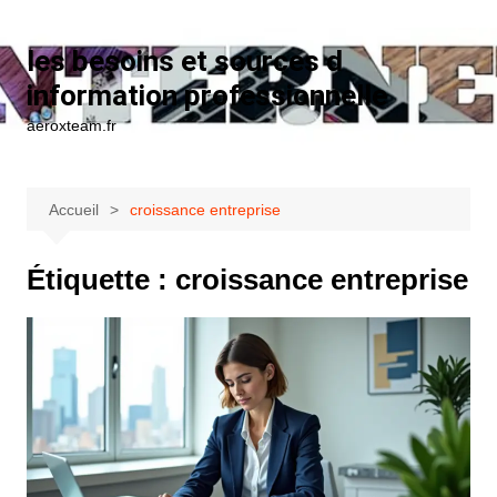
Aller au contenu
les besoins et sources d
information professionnelle
aeroxteam.fr
Accueil
croissance entreprise
Étiquette :
croissance entreprise