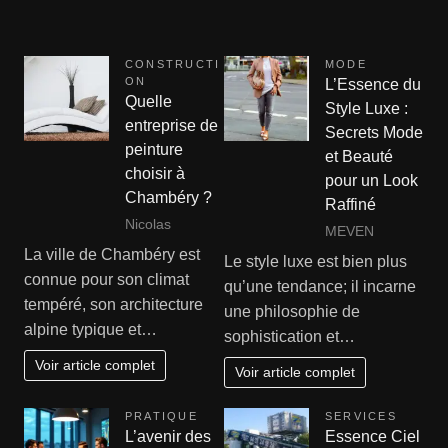
CONSTRUCTI
MODE
ON
L’Essence du
Quelle
Style Luxe :
entreprise de
Secrets Mode
peinture
et Beauté
choisir à
pour un Look
Chambéry ?
Raffiné
Nicolas
MEVEN
La ville de Chambéry est
Le style luxe est bien plus
connue pour son climat
qu’une tendance; il incarne
tempéré, son architecture
une philosophie de
alpine typique et…
sophistication et…
Voir article complet
Voir article complet
PRATIQUE
SERVICES
L’avenir des
Essence Ciel