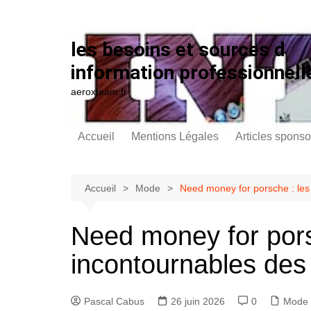
Aller au contenu
les besoins et sources d
information professionnell
aeroxteam.fr
Accueil
Mentions Légales
Articles sponso
Accueil
Mode
Need money for porsche : les
Need money for pors
incontournables des
Pascal Cabus
26 juin 2026
0
Mode