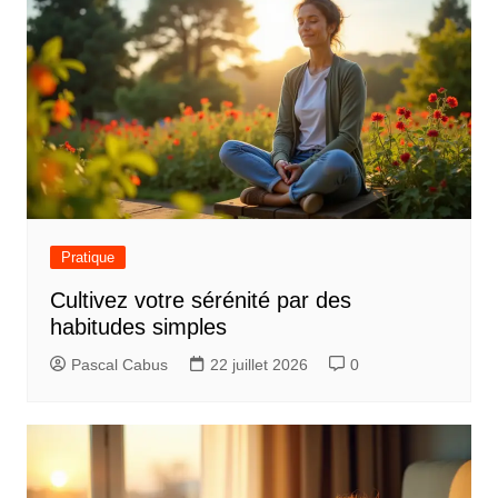
i
c
l
e
Pratique
Cultivez votre sérénité par des
habitudes simples
Pascal Cabus
22 juillet 2026
0