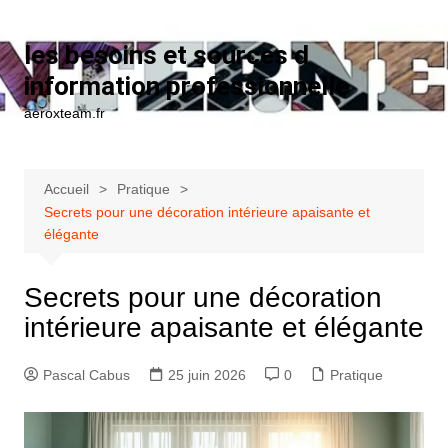
Aller au contenu
les besoins et sources d
information professionnelle
aeroxteam.fr
Accueil
Pratique
Secrets pour une décoration intérieure apaisante et
élégante
Secrets pour une décoration
intérieure apaisante et élégante
Pascal Cabus
25 juin 2026
0
Pratique