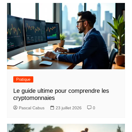
v
i
g
a
t
i
o
n
d
Pratique
e
Le guide ultime pour comprendre les
l
cryptomonnaies
’
Pascal Cabus
23 juillet 2026
0
a
r
t