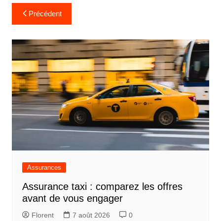
Navigation
Précédent
de
l’article
Assurances
Assurance taxi : comparez les offres
avant de vous engager
Florent
7 août 2026
0