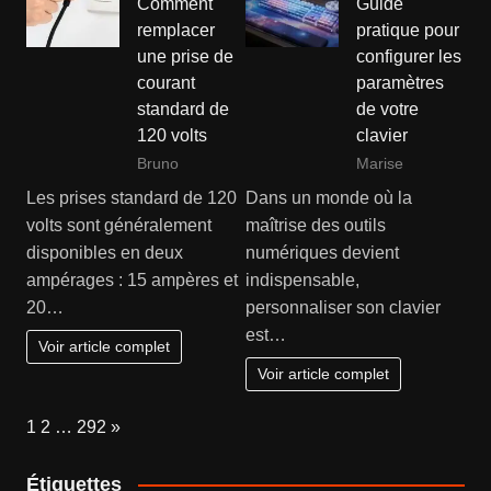
Comment
Guide
remplacer
pratique pour
une prise de
configurer les
courant
paramètres
standard de
de votre
120 volts
clavier
Bruno
Marise
Les prises standard de 120
Dans un monde où la
volts sont généralement
maîtrise des outils
disponibles en deux
numériques devient
ampérages : 15 ampères et
indispensable,
20…
personnaliser son clavier
est…
Voir article complet
Voir article complet
Page:
Next
1
2
…
292
»
Étiquettes