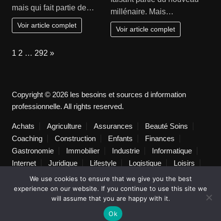
mais qui fait partie de…
millénaire. Mais…
Voir article complet
Voir article complet
Page:
Next
1
2
…
292
»
Copyright © 2026 les besoins et sources d information
professionnelle. All rights reserved.
Achats
Agriculture
Assurances
Beauté Soins
Coaching
Construction
Enfants
Finances
Gastronomie
Immobilier
Industrie
Informatique
Internet
Juridique
Lifestyle
Logistique
Loisirs
Marketing
Mode
Non classé
Photographie
We use cookies to ensure that we give you the best
Pratique
Publicité
Santé
Services
experience on our website. If you continue to use this site we
will assume that you are happy with it.
Technologie
Textile
Tourisme
Transport de personnes
Transports
Voyages séjours
Ok