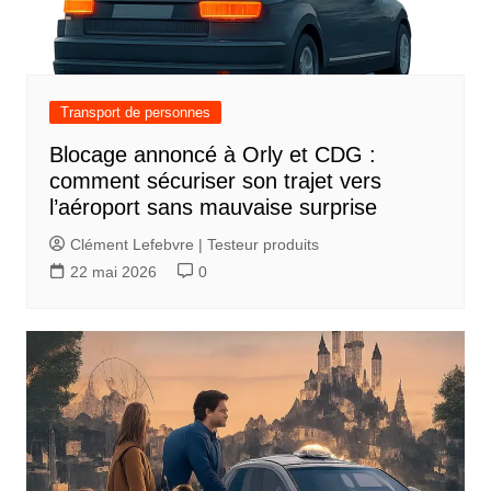
i
o
n
d
Transport de personnes
e
Blocage annoncé à Orly et CDG :
l
comment sécuriser son trajet vers
’
l’aéroport sans mauvaise surprise
a
Clément Lefebvre | Testeur produits
r
22 mai 2026
0
t
i
c
l
e