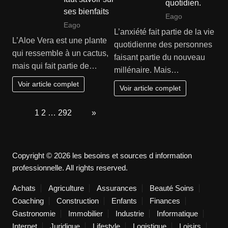
quotidien.
ses bienfaits
Eago
Eago
L’anxiété fait partie de la vie
L’Aloe Vera est une plante
quotidienne des personnes
qui ressemble à un cactus,
faisant partie du nouveau
mais qui fait partie de…
millénaire. Mais…
Voir article complet
Voir article complet
Page:
1
2
…
292
Next
»
Copyright © 2026 les besoins et sources d information
professionnelle. All rights reserved.
Achats
Agriculture
Assurances
Beauté Soins
Coaching
Construction
Enfants
Finances
Gastronomie
Immobilier
Industrie
Informatique
Internet
Juridique
Lifestyle
Logistique
Loisirs