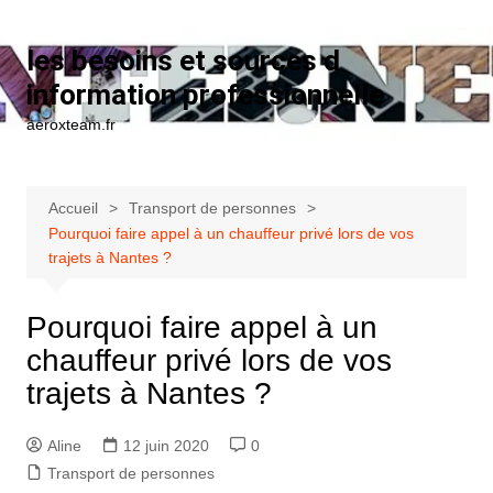
Aller au contenu
les besoins et sources d
information professionnelle
aeroxteam.fr
Accueil
Transport de personnes
Pourquoi faire appel à un chauffeur privé lors de vos
trajets à Nantes ?
Pourquoi faire appel à un
chauffeur privé lors de vos
trajets à Nantes ?
Aline
12 juin 2020
0
Transport de personnes