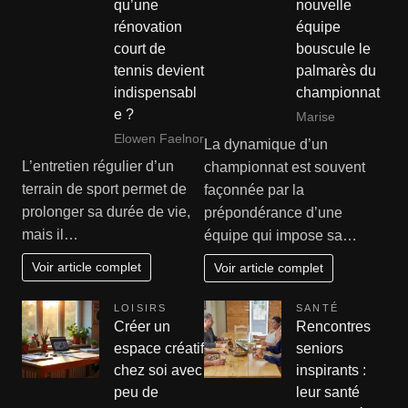
qu’une
nouvelle
rénovation
équipe
court de
bouscule le
tennis devient
palmarès du
indispensabl
championnat
e ?
Marise
Elowen Faelnor
La dynamique d’un
L’entretien régulier d’un
championnat est souvent
terrain de sport permet de
façonnée par la
prolonger sa durée de vie,
prépondérance d’une
mais il…
équipe qui impose sa…
Voir article complet
Voir article complet
LOISIRS
SANTÉ
Créer un
Rencontres
espace créatif
seniors
chez soi avec
inspirants :
peu de
leur santé