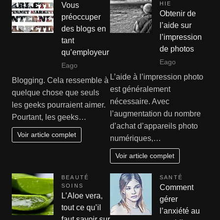
HIE
Vous
Obtenir de
préoccuper
l’aide sur
des blogs en
l’impression
tant
de photos
qu’employeur
Eago
Eago
L’aide à l’impression photo
Blogging. Cela ressemble à
est généralement
quelque chose que seuls
nécessaire. Avec
les geeks pourraient aimer.
l’augmentation du nombre
Pourtant, les geeks…
d’achat d’appareils photo
Voir article complet
numériques,…
Voir article complet
BEAUTÉ
SANTÉ
SOINS
Comment
L’Aloe vera,
gérer
tout ce qu’il
l’anxiété au
faut savoir sur