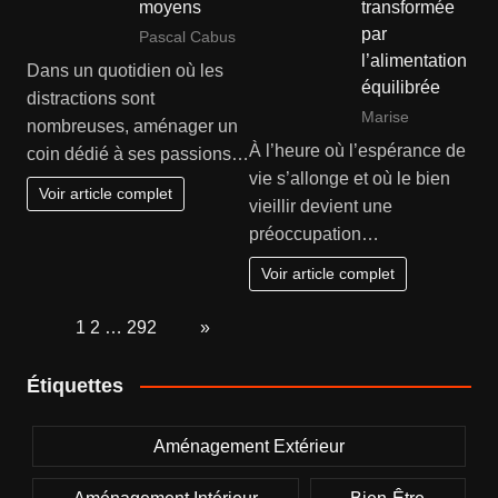
moyens
transformée
par
Pascal Cabus
l’alimentation
Dans un quotidien où les
équilibrée
distractions sont
Marise
nombreuses, aménager un
À l’heure où l’espérance de
coin dédié à ses passions…
vie s’allonge et où le bien
Voir article complet
vieillir devient une
préoccupation…
Voir article complet
Page:
1
2
…
292
Next
»
Étiquettes
Aménagement Extérieur