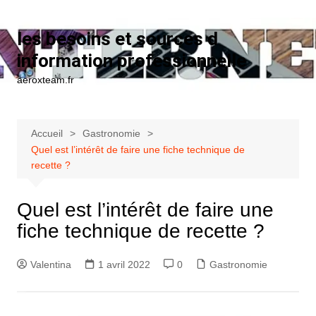
Aller au contenu
les besoins et sources d
information professionnelle
aeroxteam.fr
Accueil
Gastronomie
Quel est l’intérêt de faire une fiche technique de
recette ?
Quel est l’intérêt de faire une
fiche technique de recette ?
Valentina
1 avril 2022
0
Gastronomie