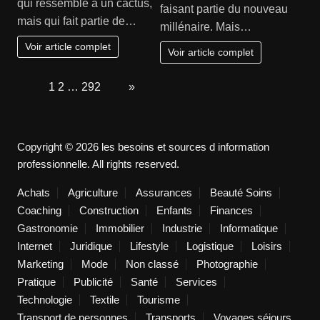
qui ressemble à un cactus,
faisant partie du nouveau
mais qui fait partie de…
millénaire. Mais…
Voir article complet
Voir article complet
Page:
1
2
…
292
Next
»
Copyright © 2026 les besoins et sources d information
professionnelle. All rights reserved.
Achats
Agriculture
Assurances
Beauté Soins
Coaching
Construction
Enfants
Finances
Gastronomie
Immobilier
Industrie
Informatique
Internet
Juridique
Lifestyle
Logistique
Loisirs
Marketing
Mode
Non classé
Photographie
Pratique
Publicité
Santé
Services
Technologie
Textile
Tourisme
Transport de personnes
Transports
Voyages séjours