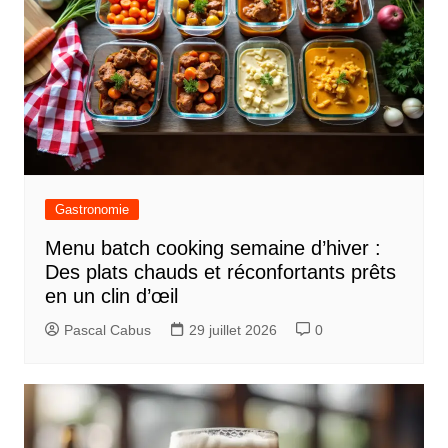
g
a
t
i
o
n
d
Gastronomie
e
Menu batch cooking semaine d’hiver :
l
Des plats chauds et réconfortants prêts
’
en un clin d’œil
a
Pascal Cabus
29 juillet 2026
0
r
t
i