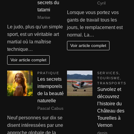
secrets du
Cyril
tatami
Lorsque vous portez vos
Marise
gants de travail tous les
Le judo, plus qu’un simple
jours, le remplacement est
sport, est un véritable art
normal. La…
martial où la maîtrise
Voir article complet
technique…
Voir article complet
PRATIQUE
SERVICES
,
TOURISME
,
Les secrets
TRANSPORTS
intemporels
Survolez et
de la beauté
découvrez
naturelle
l’histoire du
Pascal Cabus
Château des
Neuf personnes sur dix se
Tourelles à
Vernon
disent intéressées par une
approche globale de la
denis