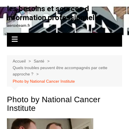
Aller
les besoins et sources d
au
information professionnelle
contenu
aeroxteam.fr
Accueil
Santé
Quels troubles peuvent être accompagnés par cette
approche ?
Photo by National Cancer Institute
Photo by National Cancer
Institute