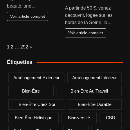
beauté, une…
A partir de 50 €, venez
découvrir, logée sur les
Voir article complet
bords de la Seine, la…
Voir article complet
Page:
Next
1
2
…
292
»
Étiquettes
Aménagement Extérieur
Aménagement Intérieur
Bien-Être
Bien-Être Au Travail
Bien-Être Chez Soi
Bien-Être Durable
Bien-Être Holistique
Biodiversité
CBD