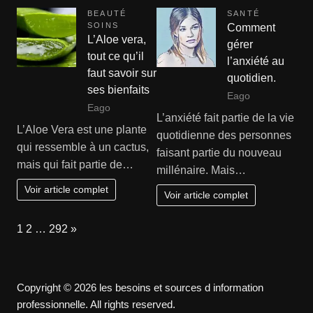
BEAUTÉ
SANTÉ
SOINS
Comment
L’Aloe vera,
gérer
tout ce qu’il
l’anxiété au
faut savoir sur
quotidien.
ses bienfaits
Eago
Eago
L’anxiété fait partie de la vie
L’Aloe Vera est une plante
quotidienne des personnes
qui ressemble à un cactus,
faisant partie du nouveau
mais qui fait partie de…
millénaire. Mais…
Voir article complet
Voir article complet
Page:
Next
1
2
…
292
»
Copyright © 2026 les besoins et sources d information
professionnelle. All rights reserved.