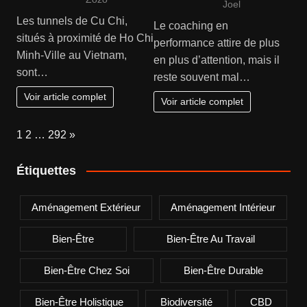
Joel
Les tunnels de Cu Chi,
Le coaching en
situés à proximité de Ho Chi
performance attire de plus
Minh-Ville au Vietnam,
en plus d’attention, mais il
sont…
reste souvent mal…
Voir article complet
Voir article complet
Page:
Next
1
2
…
292
»
Étiquettes
Aménagement Extérieur
Aménagement Intérieur
Bien-Être
Bien-Être Au Travail
Bien-Être Chez Soi
Bien-Être Durable
Bien-Être Holistique
Biodiversité
CBD