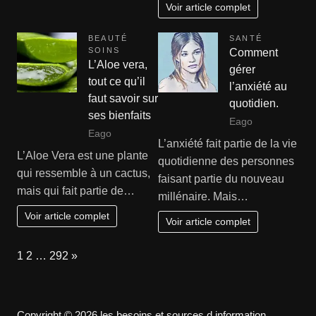
Voir article complet
BEAUTÉ
SANTÉ
SOINS
Comment
L’Aloe vera,
gérer
tout ce qu’il
l’anxiété au
faut savoir sur
quotidien.
ses bienfaits
Eago
Eago
L’anxiété fait partie de la vie
L’Aloe Vera est une plante
quotidienne des personnes
qui ressemble à un cactus,
faisant partie du nouveau
mais qui fait partie de…
millénaire. Mais…
Voir article complet
Voir article complet
Page:
Next
1
2
…
292
»
Copyright © 2026 les besoins et sources d information