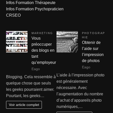
Infos Formation Thérapeute
Infos Formation Psychopraticien
CRSEO
MARKETING
PHOTOGRAP
HIE
Vous
Obtenir de
préoccuper
l’aide sur
des blogs en
l’impression
tant
de photos
qu’employeur
Eago
Eago
L’aide à l’impression photo
Blogging. Cela ressemble à
est généralement
quelque chose que seuls
nécessaire. Avec
les geeks pourraient aimer.
l’augmentation du nombre
Pourtant, les geeks…
d’achat d’appareils photo
Voir article complet
numériques,…