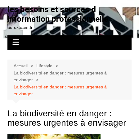
Aller
les besoins et sources d
au
information professionnelle
contenu
aeroxteam.fr
Accueil
Lifestyle
La biodiversité en danger : mesures urgentes à
envisager
La biodiversité en danger : mesures urgentes à
envisager
La biodiversité en danger :
mesures urgentes à envisager