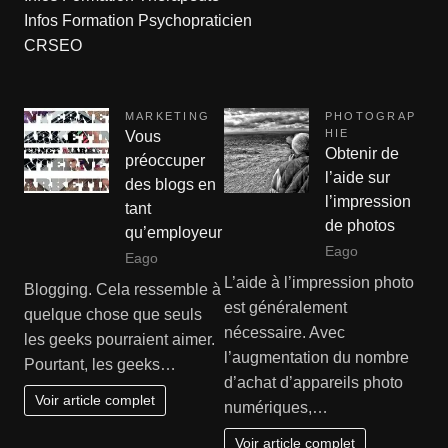
Infos Formation Psychopraticien
CRSEO
MARKETING
PHOTOGRAP
HIE
Vous
Obtenir de
préoccuper
l’aide sur
des blogs en
l’impression
tant
de photos
qu’employeur
Eago
Eago
L’aide à l’impression photo
Blogging. Cela ressemble à
est généralement
quelque chose que seuls
nécessaire. Avec
les geeks pourraient aimer.
l’augmentation du nombre
Pourtant, les geeks…
d’achat d’appareils photo
Voir article complet
numériques,…
Voir article complet