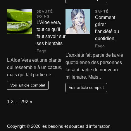
BEAUTÉ
SANTÉ
SOINS
Comment
L’Aloe vera,
gérer
tout ce qu’il
l’anxiété au
faut savoir sur
quotidien.
ses bienfaits
Eago
Eago
L’anxiété fait partie de la vie
L’Aloe Vera est une plante
quotidienne des personnes
qui ressemble à un cactus,
faisant partie du nouveau
mais qui fait partie de…
millénaire. Mais…
Voir article complet
Voir article complet
Page:
Next
1
2
…
292
»
Copyright © 2026 les besoins et sources d information