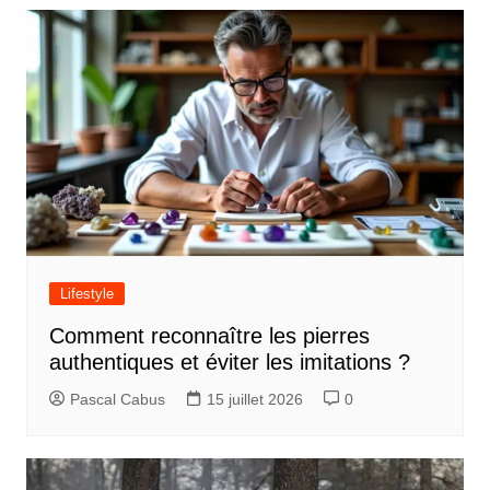
t
i
c
l
e
Lifestyle
Comment reconnaître les pierres
authentiques et éviter les imitations ?
Pascal Cabus
15 juillet 2026
0