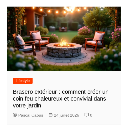
v
i
g
a
t
i
o
n
d
Lifestyle
e
Brasero extérieur : comment créer un
l
coin feu chaleureux et convivial dans
’
votre jardin
a
Pascal Cabus
24 juillet 2026
0
r