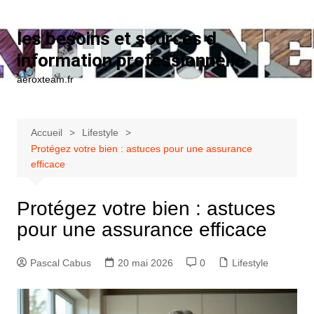
Aller au contenu
les besoins et sources d
information professionnelle
aeroxteam.fr
Accueil
Lifestyle
Protégez votre bien : astuces pour une assurance
efficace
Protégez votre bien : astuces
pour une assurance efficace
Pascal Cabus
20 mai 2026
0
Lifestyle