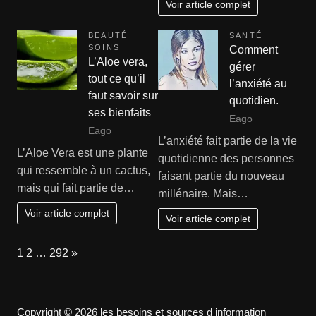
Voir article complet
BEAUTÉ
SANTÉ
SOINS
Comment
L’Aloe vera,
gérer
tout ce qu’il
l’anxiété au
faut savoir sur
quotidien.
ses bienfaits
Eago
Eago
L’anxiété fait partie de la vie
L’Aloe Vera est une plante
quotidienne des personnes
qui ressemble à un cactus,
faisant partie du nouveau
mais qui fait partie de…
millénaire. Mais…
Voir article complet
Voir article complet
Page:
Next
1
2
…
292
»
Copyright © 2026 les besoins et sources d information