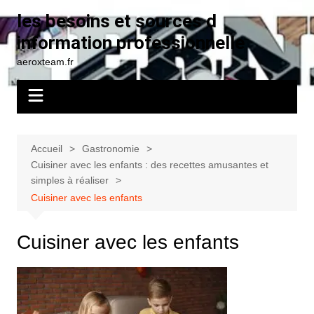
Aller
les besoins et sources d
au
information professionnelle
contenu
aeroxteam.fr
Accueil
Gastronomie
Cuisiner avec les enfants : des recettes amusantes et
simples à réaliser
Cuisiner avec les enfants
Cuisiner avec les enfants