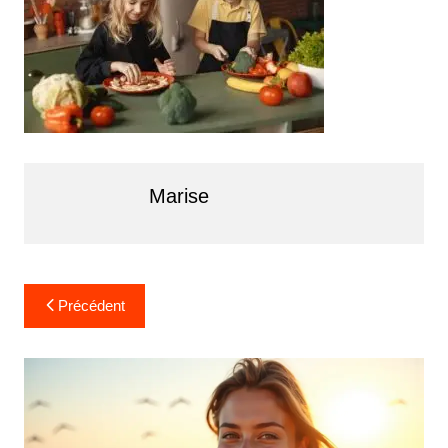
Marise
Navigation
Précédent
de
l’article