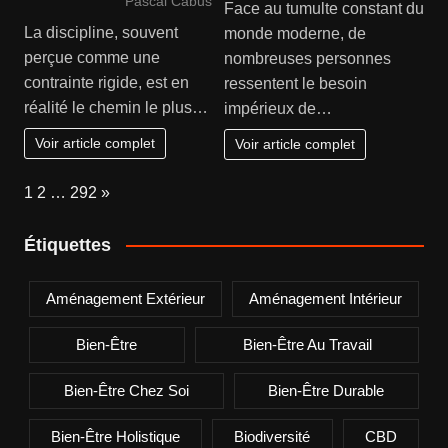
Pascal Cabus
Face au tumulte constant du
La discipline, souvent
monde moderne, de
perçue comme une
nombreuses personnes
contrainte rigide, est en
ressentent le besoin
réalité le chemin le plus…
impérieux de…
Voir article complet
Voir article complet
Page:
Next
1
2
…
292
»
Étiquettes
Aménagement Extérieur
Aménagement Intérieur
Bien-Être
Bien-Être Au Travail
Bien-Être Chez Soi
Bien-Être Durable
Bien-Être Holistique
Biodiversité
CBD