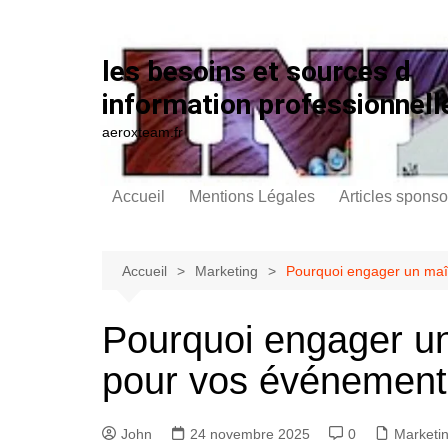
Aller au contenu
les besoins et sources d
information professionnell
aeroxteam.fr
Accueil
Mentions Légales
Articles sponso
Accueil
Marketing
Pourquoi engager un maî
Pourquoi engager u
pour vos événement
John
24 novembre 2025
0
Marketi