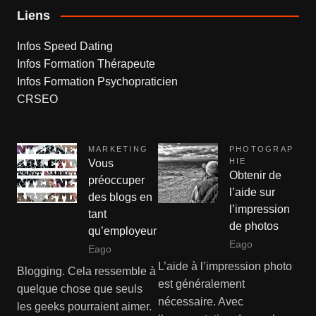
Liens
Infos Speed Dating
Infos Formation Thérapeute
Infos Formation Psychopraticien
CRSEO
MARKETING
PHOTOGRAP
HIE
Vous
Obtenir de
préoccuper
l’aide sur
des blogs en
l’impression
tant
de photos
qu’employeur
Eago
Eago
L’aide à l’impression photo
Blogging. Cela ressemble à
est généralement
quelque chose que seuls
nécessaire. Avec
les geeks pourraient aimer.