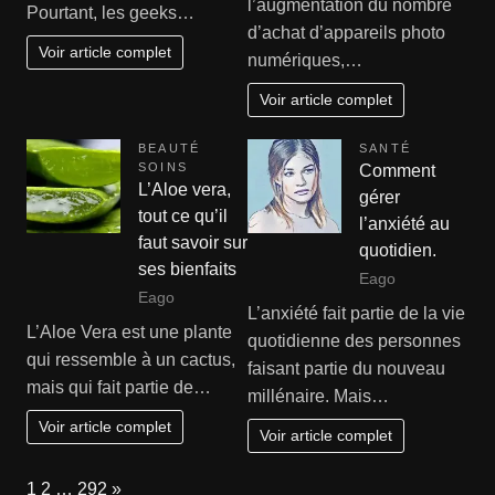
l’augmentation du nombre
Pourtant, les geeks…
d’achat d’appareils photo
Voir article complet
numériques,…
Voir article complet
BEAUTÉ
SANTÉ
SOINS
Comment
L’Aloe vera,
gérer
tout ce qu’il
l’anxiété au
faut savoir sur
quotidien.
ses bienfaits
Eago
Eago
L’anxiété fait partie de la vie
L’Aloe Vera est une plante
quotidienne des personnes
qui ressemble à un cactus,
faisant partie du nouveau
mais qui fait partie de…
millénaire. Mais…
Voir article complet
Voir article complet
Page:
Next
1
2
…
292
»