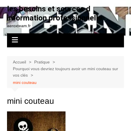
Aller
les besoins et sources d
au
information professionnelle
contenu
aeroxteam.fr
Accueil
Pratique
Pourquoi vous devriez toujours avoir un mini couteau sur
vos clés
mini couteau
mini couteau