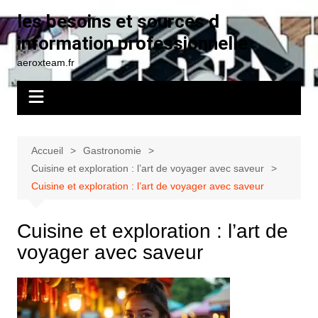
Aller
les besoins et sources d
au
information professionnelle
contenu
aeroxteam.fr
Accueil
Gastronomie
Cuisine et exploration : l’art de voyager avec saveur
Cuisine et exploration : l’art de voyager avec saveur
Cuisine et exploration : l’art de
voyager avec saveur