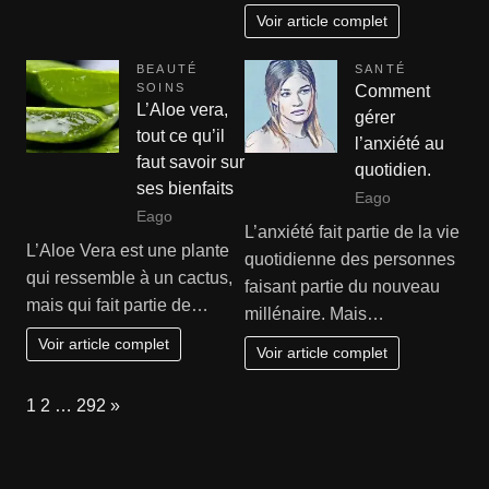
Voir article complet
BEAUTÉ
SANTÉ
SOINS
Comment
L’Aloe vera,
gérer
tout ce qu’il
l’anxiété au
faut savoir sur
quotidien.
ses bienfaits
Eago
Eago
L’anxiété fait partie de la vie
L’Aloe Vera est une plante
quotidienne des personnes
qui ressemble à un cactus,
faisant partie du nouveau
mais qui fait partie de…
millénaire. Mais…
Voir article complet
Voir article complet
Page:
Next
1
2
…
292
»