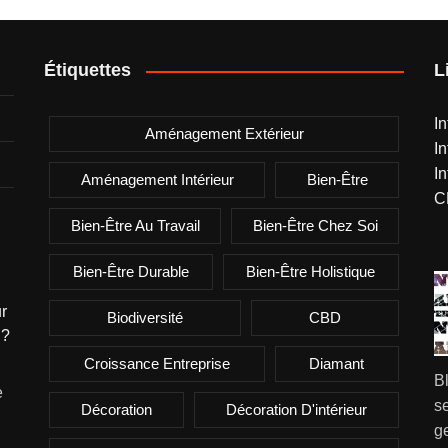
Étiquettes
L
I
Aménagement Extérieur
I
I
Aménagement Intérieur
Bien-Être
C
Bien-Être Au Travail
Bien-Être Chez Soi
Bien-Être Durable
Bien-Être Holistique
r
Biodiversité
CBD
 ?
Croissance Entreprise
Diamant
B
e
se
Décoration
Décoration D'intérieur
g