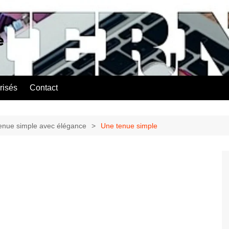
e
risés
Contact
enue simple avec élégance
Une tenue simple