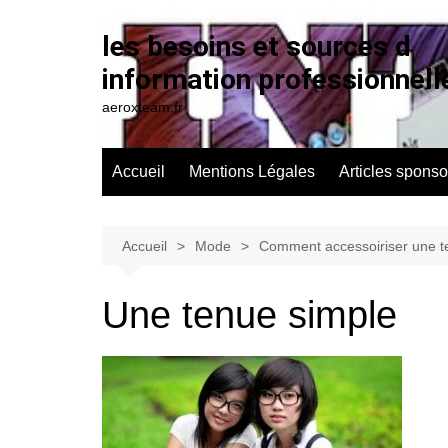
Aller
au
les besoins et sources d
contenu
information professionnell
aeroxteam.fr
Accueil
Mentions Légales
Articles sponso
Accueil
Mode
Comment accessoiriser une t
Une tenue simple