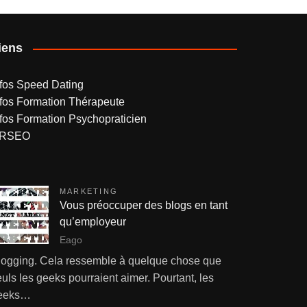
iens
nfos Speed Dating
nfos Formation Thérapeute
nfos Formation Psychopraticien
RSEO
MARKETING
Vous préoccuper des blogs en tant
qu’employeur
Eago
logging. Cela ressemble à quelque chose que
uls les geeks pourraient aimer. Pourtant, les
eeks…