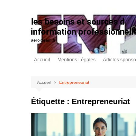
Aller au contenu
les besoins et sources d
information professionnell
aeroxteam.fr
Accueil
Mentions Légales
Articles sponso
Accueil
Entrepreneuriat
Étiquette :
Entrepreneuriat