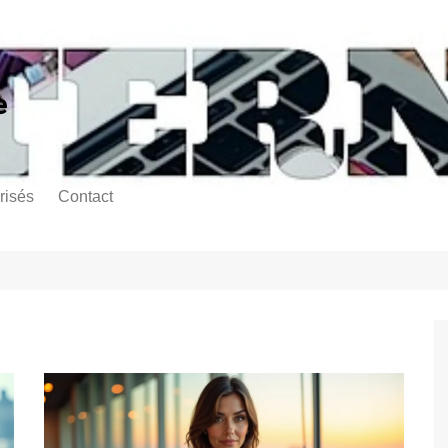
e
risés
Contact