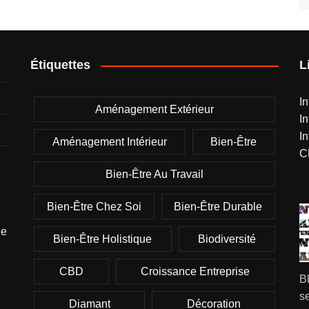
Étiquettes
L
I
Aménagement Extérieur
I
I
Aménagement Intérieur
Bien-Être
C
Bien-Être Au Travail
Bien-Être Chez Soi
Bien-Être Durable
ge
Bien-Être Holistique
Biodiversité
CBD
Croissance Entreprise
B
se
Diamant
Décoration