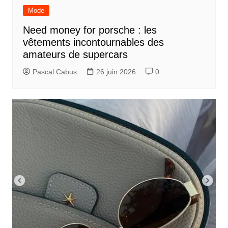
d
Mode
e
Need money for porsche : les
l
vêtements incontournables des
’
amateurs de supercars
a
Pascal Cabus
26 juin 2026
0
r
t
i
c
l
e