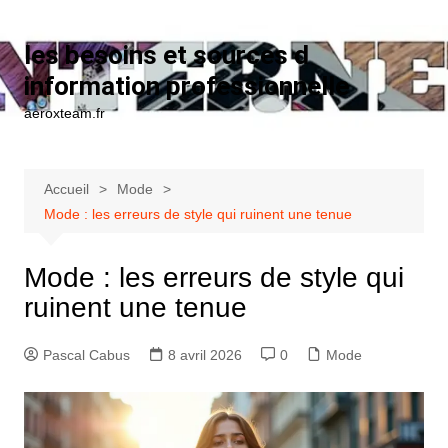
Aller au contenu
les besoins et sources d
information professionnelle
aeroxteam.fr
Accueil
Mode
Mode : les erreurs de style qui ruinent une tenue
Mode : les erreurs de style qui
ruinent une tenue
Pascal Cabus
8 avril 2026
0
Mode