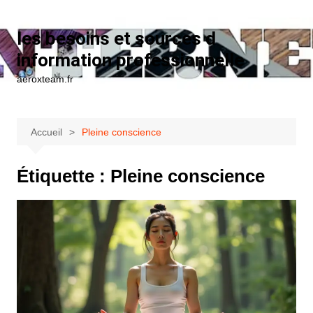
Aller au contenu
les besoins et sources d
information professionnelle
aeroxteam.fr
Accueil
Pleine conscience
Étiquette :
Pleine conscience