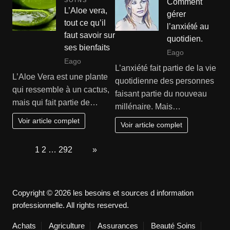
SOINS
Comment
L’Aloe vera,
gérer
tout ce qu’il
l’anxiété au
faut savoir sur
quotidien.
ses bienfaits
Eago
Eago
L’anxiété fait partie de la vie
L’Aloe Vera est une plante
quotidienne des personnes
qui ressemble à un cactus,
faisant partie du nouveau
mais qui fait partie de…
millénaire. Mais…
Voir article complet
Voir article complet
Page:
1
2
…
292
Next
»
Copyright © 2026 les besoins et sources d information
professionnelle. All rights reserved.
Achats
Agriculture
Assurances
Beauté Soins