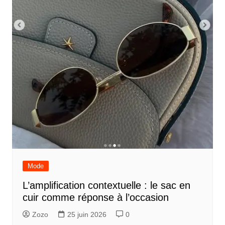
e
Mode
L’amplification contextuelle : le sac en
cuir comme réponse à l’occasion
Zozo
25 juin 2026
0