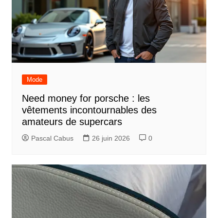
t
i
o
n
d
Mode
e
Need money for porsche : les
l
vêtements incontournables des
’
amateurs de supercars
a
Pascal Cabus
26 juin 2026
0
r
t
i
c
l