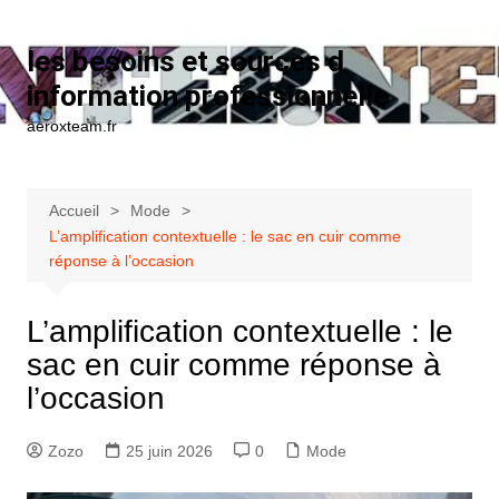
Aller au contenu
les besoins et sources d
information professionnelle
aeroxteam.fr
Accueil
Mode
L’amplification contextuelle : le sac en cuir comme
réponse à l’occasion
L’amplification contextuelle : le
sac en cuir comme réponse à
l’occasion
Zozo
25 juin 2026
0
Mode