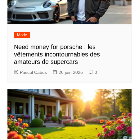
i
o
n
d
Mode
e
Need money for porsche : les
l
vêtements incontournables des
’
amateurs de supercars
a
Pascal Cabus
26 juin 2026
0
r
t
i
c
l
e