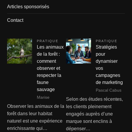
Articles sponsorisés
Contact
PRATIQUE
PRATIQUE
Les animaux
Stratégies
de la forêt :
pour
comment
dynamiser
observer et
vos
respecter la
campagnes
faune
de marketing
sauvage
Pascal Cabus
Marise
Selon des études récentes,
Observer les animaux de la
les clients pleinement
forêt dans leur habitat
engagés auprès d’une
naturel est une expérience
marque sont enclins à
enrichissante qui…
dépenser…