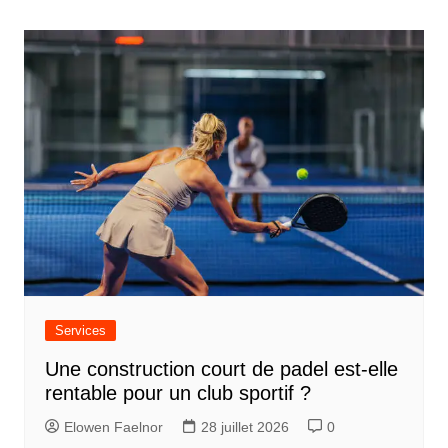
a
v
i
g
a
t
i
o
n
d
e
Services
l
Une construction court de padel est-elle
’
rentable pour un club sportif ?
a
Elowen Faelnor
28 juillet 2026
0
r