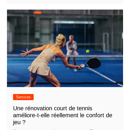
t
i
c
l
e
Services
Une rénovation court de tennis
améliore-t-elle réellement le confort de
jeu ?