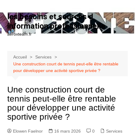
Aller au contenu
les besoins et sources d
information professionnelle
aeroxteam.fr
Accueil
Services
Une construction court de tennis peut-elle être rentable
pour développer une activité sportive privée ?
Une construction court de
tennis peut-elle être rentable
pour développer une activité
sportive privée ?
Elowen Faelnor
16 mars 2026
0
Services