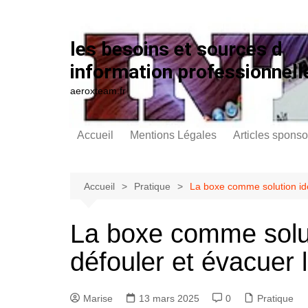
Aller au contenu
les besoins et sources d
information professionnell
aeroxteam.fr
Accueil
Mentions Légales
Articles sponso
Accueil
Pratique
La boxe comme solution idé
La boxe comme solut
défouler et évacuer 
Marise
13 mars 2025
0
Pratique