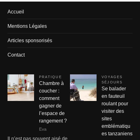
Accueil
Mentions Légales
Articles sponsorisés
Contact
PRATIQUE
VOYAGES
SÉJOURS
Chambre à
Se balader
coucher :
en fauteuil
comment
roulant pour
gagner de
visiter des
l’espace de
sites
rangement ?
emblématiqu
Eva
es tanzaniens
Il n’est pas souvent aisé de