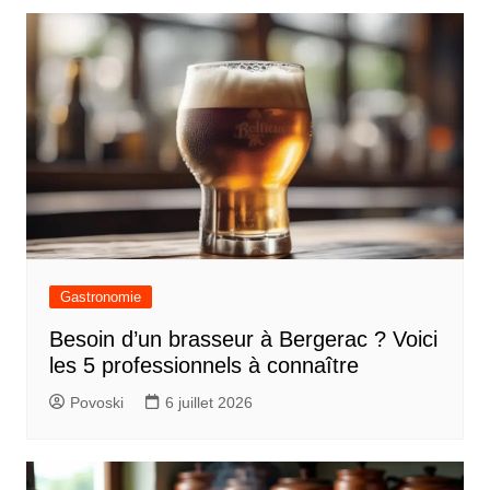
t
i
c
l
e
Gastronomie
Besoin d’un brasseur à Bergerac ? Voici
les 5 professionnels à connaître
Povoski
6 juillet 2026