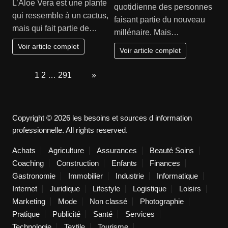
L’Aloe Vera est une plante
quotidienne des personnes
qui ressemble à un cactus,
faisant partie du nouveau
mais qui fait partie de…
millénaire. Mais…
Voir article complet
Voir article complet
Page:
1
2
…
291
Next
»
Copyright © 2026 les besoins et sources d information
professionnelle. All rights reserved.
Achats
Agriculture
Assurances
Beauté Soins
Coaching
Construction
Enfants
Finances
Gastronomie
Immobilier
Industrie
Informatique
Internet
Juridique
Lifestyle
Logistique
Loisirs
Marketing
Mode
Non classé
Photographie
Pratique
Publicité
Santé
Services
Technologie
Textile
Tourisme