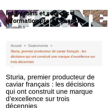
Aller au contenu
les besoins et sources d
information professionnelle
aeroxteam.fr
Accueil
Gastronomie
Sturia, premier producteur de caviar français : les
décisions qui ont construit une marque d’excellence sur
trois décennies
Sturia, premier producteur de
caviar français : les décisions
qui ont construit une marque
d’excellence sur trois
décennies