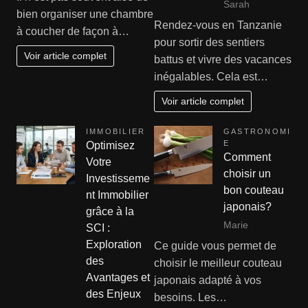
Sarah
bien organiser une chambre
Rendez-vous en Tanzanie
à coucher de façon à…
pour sortir des sentiers
Voir article complet
battus et vivre des vacances
inégalables. Cela est…
Voir article complet
IMMOBILIER
GASTRONOMI
E
Optimisez
Comment
Votre
choisir un
Investisseme
bon couteau
nt Immobilier
japonais?
grâce à la
Marie
SCI :
Exploration
Ce guide vous permet de
des
choisir le meilleur couteau
Avantages et
japonais adapté à vos
des Enjeux
besoins. Les…