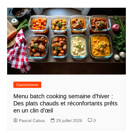
v
i
g
a
t
i
o
n
d
Gastronomie
e
Menu batch cooking semaine d’hiver :
l
Des plats chauds et réconfortants prêts
’
en un clin d’œil
a
Pascal Cabus
29 juillet 2026
0
r