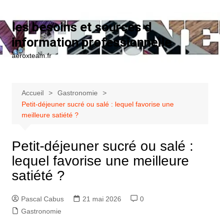
Aller au contenu
les besoins et sources d
information professionnelle
aeroxteam.fr
Accueil
Gastronomie
Petit-déjeuner sucré ou salé : lequel favorise une
meilleure satiété ?
Petit-déjeuner sucré ou salé :
lequel favorise une meilleure
satiété ?
Pascal Cabus
21 mai 2026
0
Gastronomie