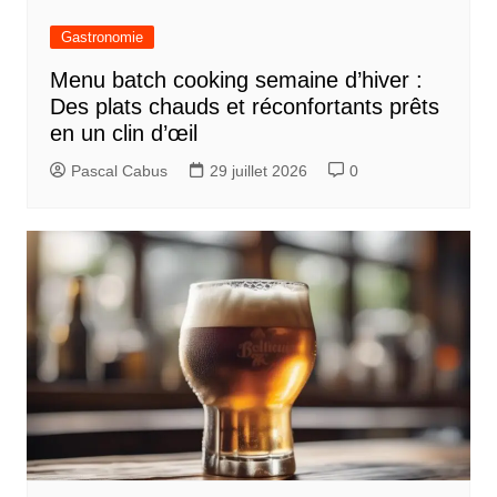
d
Gastronomie
e
Menu batch cooking semaine d’hiver :
l
Des plats chauds et réconfortants prêts
’
en un clin d’œil
a
Pascal Cabus
29 juillet 2026
0
r
t
i
c
l
e