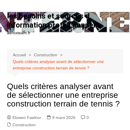
Aller au contenu
les besoins et sources d
information professionnelle
aeroxteam.fr
Accueil
Construction
Quels critères analyser avant de sélectionner une
entreprise construction terrain de tennis ?
Quels critères analyser avant
de sélectionner une entreprise
construction terrain de tennis ?
Elowen Faelnor
9 mars 2026
0
Construction