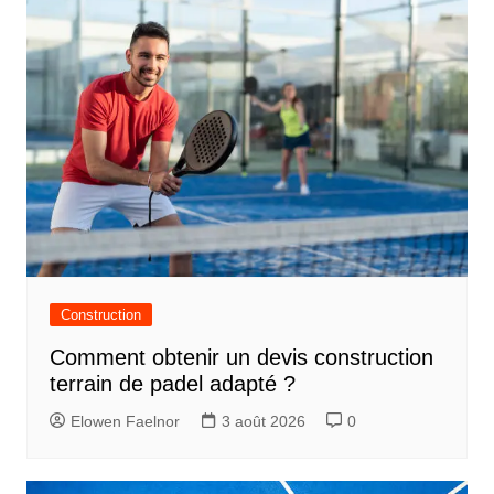
i
g
a
t
i
o
n
d
e
Construction
l
Comment obtenir un devis construction
’
terrain de padel adapté ?
a
Elowen Faelnor
3 août 2026
0
r
t