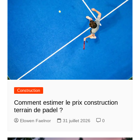
i
c
l
e
Construction
Comment estimer le prix construction
terrain de padel ?
Elowen Faelnor
31 juillet 2026
0