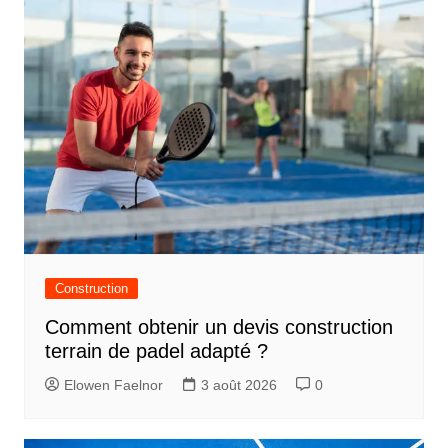
i
g
a
t
i
o
n
d
e
Construction
l
Comment obtenir un devis construction
’
terrain de padel adapté ?
a
Elowen Faelnor
3 août 2026
0
r
t