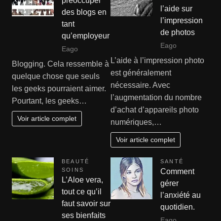
préoccuper
l’aide sur
des blogs en
l’impression
tant
de photos
qu’employeur
Eago
Eago
L’aide à l’impression photo
Blogging. Cela ressemble à
est généralement
quelque chose que seuls
nécessaire. Avec
les geeks pourraient aimer.
l’augmentation du nombre
Pourtant, les geeks…
d’achat d’appareils photo
Voir article complet
numériques,…
Voir article complet
BEAUTÉ
SANTÉ
SOINS
Comment
L’Aloe vera,
gérer
tout ce qu’il
l’anxiété au
faut savoir sur
quotidien.
ses bienfaits
Eago