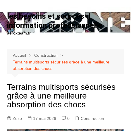
Aller au contenu
les besoins et sources d
information professionnelle
aeroxteam.fr
Accueil
Construction
Terrains multisports sécurisés grâce à une meilleure
absorption des chocs
Terrains multisports sécurisés
grâce à une meilleure
absorption des chocs
Zozo
17 mai 2026
0
Construction