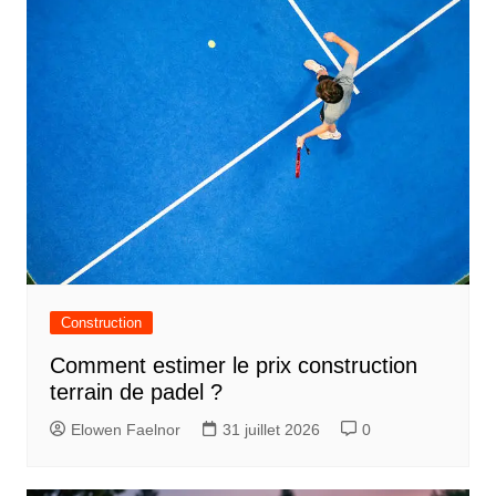
i
c
l
e
Construction
Comment estimer le prix construction
terrain de padel ?
Elowen Faelnor
31 juillet 2026
0