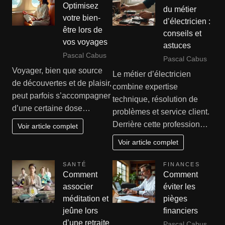
Optimisez
du métier
votre bien-
d’électricien :
être lors de
conseils et
vos voyages
astuces
Pascal Cabus
Pascal Cabus
Voyager, bien que source
Le métier d’électricien
de découvertes et de plaisir,
combine expertise
peut parfois s’accompagner
technique, résolution de
d’une certaine dose…
problèmes et service client.
Derrière cette profession…
Voir article complet
Voir article complet
SANTÉ
FINANCES
Comment
Comment
associer
éviter les
méditation et
pièges
jeûne lors
financiers
d’une retraite
Pascal Cabus