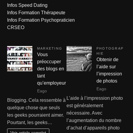
Infos Speed Dating
Infos Formation Thérapeute
Infos Formation Psychopraticien
CRSEO
MARKETING
PHOTOGRAP
HIE
Vous
Obtenir de
préoccuper
l’aide sur
des blogs en
l’impression
tant
de photos
qu’employeur
Eago
Eago
L’aide à l’impression photo
Blogging. Cela ressemble à
est généralement
quelque chose que seuls
nécessaire. Avec
les geeks pourraient aimer.
l’augmentation du nombre
Pourtant, les geeks…
d’achat d’appareils photo
Voir article complet