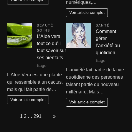
numériques,…
Voir article complet
BEAUTÉ
SANTÉ
SOINS
Comment
L’Aloe vera,
gérer
tout ce qu’il
l’anxiété au
faut savoir sur
quotidien.
ses bienfaits
Eago
Eago
L’anxiété fait partie de la vie
L’Aloe Vera est une plante
quotidienne des personnes
qui ressemble à un cactus,
faisant partie du nouveau
mais qui fait partie de…
millénaire. Mais…
Voir article complet
Voir article complet
Page:
1
2
…
291
Next
»