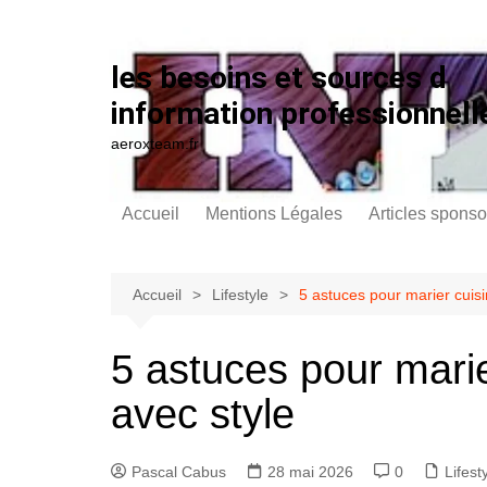
Aller au contenu
les besoins et sources d
information professionnell
aeroxteam.fr
Accueil
Mentions Légales
Articles sponso
Accueil
Lifestyle
5 astuces pour marier cuisi
5 astuces pour marie
avec style
Pascal Cabus
28 mai 2026
0
Lifest