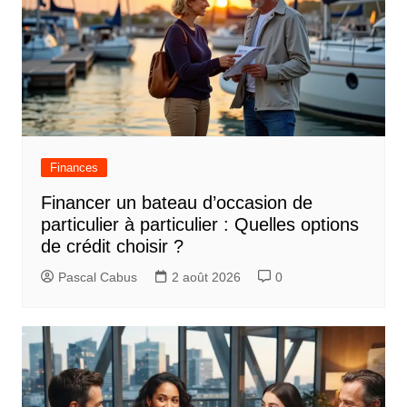
a
t
i
o
n
d
Finances
e
Financer un bateau d’occasion de
l
particulier à particulier : Quelles options
’
de crédit choisir ?
a
Pascal Cabus
2 août 2026
0
r
t
i
c