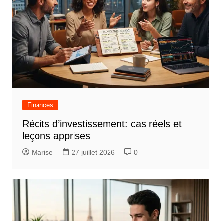
l
e
Finances
Récits d’investissement: cas réels et
leçons apprises
Marise
27 juillet 2026
0