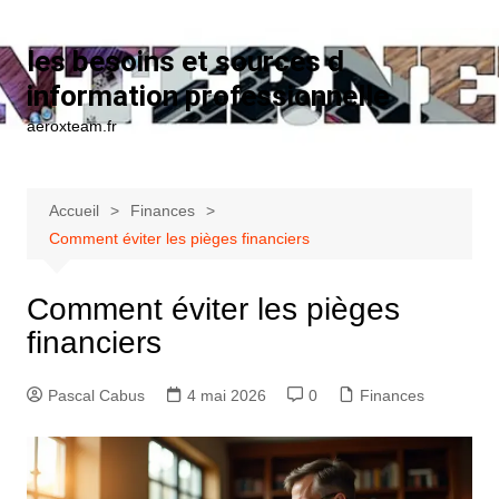
Aller au contenu
les besoins et sources d
information professionnelle
aeroxteam.fr
Accueil
Finances
Comment éviter les pièges financiers
Comment éviter les pièges
financiers
Pascal Cabus
4 mai 2026
0
Finances