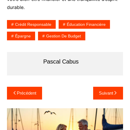
durable.
Crédit Responsable
Éducation Financière
Épargne
Gestion De Budget
Pascal Cabus
N
Précédent
Suivant
a
v
i
g