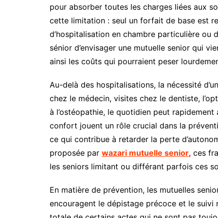
pour absorber toutes les charges liées aux soin
cette limitation : seul un forfait de base est
d’hospitalisation en chambre particulière ou
sénior d’envisager une mutuelle senior qui vi
ainsi les coûts qui pourraient peser lourdemen
Au-delà des hospitalisations, la nécessité d’u
chez le médecin, visites chez le dentiste, l’op
à l’ostéopathie, le quotidien peut rapidement 
confort jouent un rôle crucial dans la prévent
ce qui contribue à retarder la perte d’auton
proposée par
wazari mutuelle senior
, ces fr
les seniors limitant ou différant parfois ces 
En matière de prévention, les mutuelles senior
encouragent le dépistage précoce et le suivi r
totale de certains actes qui ne sont pas toujo