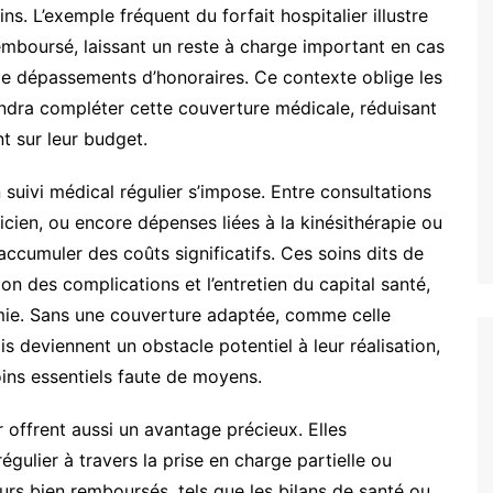
s. L’exemple fréquent du forfait hospitalier illustre
 remboursé, laissant un reste à charge important en cas
 de dépassements d’honoraires. Ce contexte oblige les
endra compléter cette couverture médicale, réduisant
t sur leur budget.
n suivi médical régulier s’impose. Entre consultations
ticien, ou encore dépenses liées à la kinésithérapie ou
accumuler des coûts significatifs. Ces soins dits de
ion des complications et l’entretien du capital santé,
omie. Sans une couverture adaptée, comme celle
ais deviennent un obstacle potentiel à leur réalisation,
soins essentiels faute de moyens.
 offrent aussi un avantage précieux. Elles
égulier à travers la prise en charge partielle ou
urs bien remboursés, tels que les bilans de santé ou