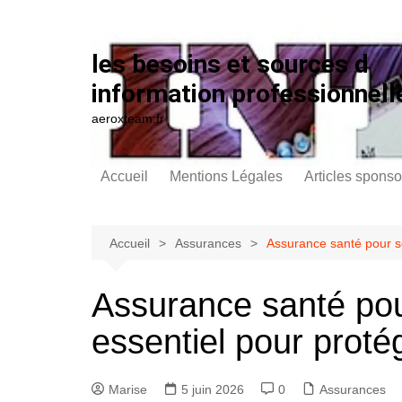
Aller au contenu
les besoins et sources d
information professionnell
aeroxteam.fr
Accueil
Mentions Légales
Articles sponso
Accueil
Assurances
Assurance santé pour se
Assurance santé pou
essentiel pour proté
Marise
5 juin 2026
0
Assurances