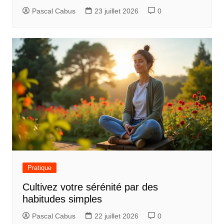
’
Pascal Cabus
23 juillet 2026
0
a
r
t
i
c
l
e
Pratique
Cultivez votre sérénité par des
habitudes simples
Pascal Cabus
22 juillet 2026
0