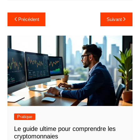
N
Précédent
Suivant
a
v
i
g
a
t
i
o
n
d
Pratique
e
Le guide ultime pour comprendre les
l
cryptomonnaies