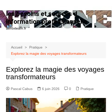
Aller au contenu
les besoins et sources d
information professionnelle
aeroxteam.fr
Accueil
Pratique
Explorez la magie des voyages transformateurs
Explorez la magie des voyages
transformateurs
Pascal Cabus
6 juin 2026
0
Pratique