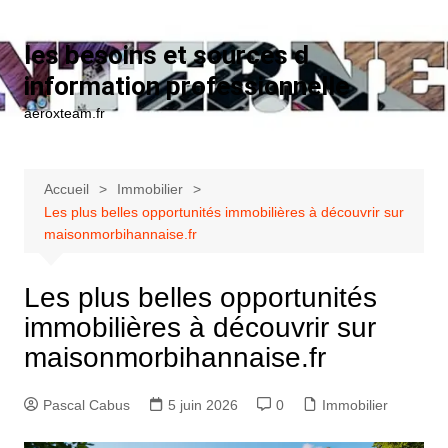
Aller au contenu
les besoins et sources d
information professionnelle
aeroxteam.fr
Accueil
Immobilier
Les plus belles opportunités immobilières à découvrir sur
maisonmorbihannaise.fr
Les plus belles opportunités
immobilières à découvrir sur
maisonmorbihannaise.fr
Pascal Cabus
5 juin 2026
0
Immobilier