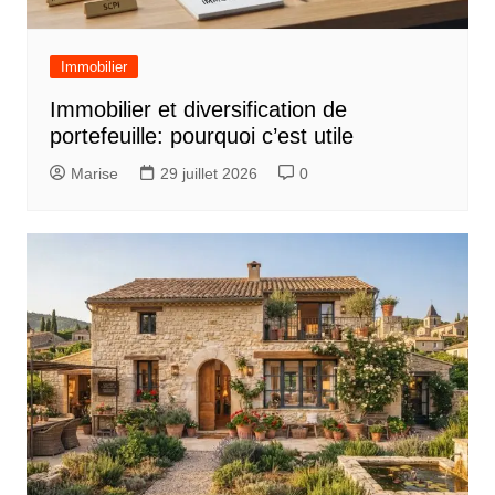
d
e
Immobilier
l
Immobilier et diversification de
’
portefeuille: pourquoi c’est utile
a
Marise
29 juillet 2026
0
r
t
i
c
l
e