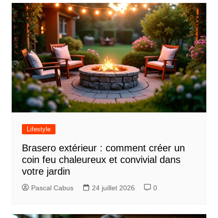
v
i
g
a
t
i
o
n
d
Lifestyle
e
Brasero extérieur : comment créer un
l
coin feu chaleureux et convivial dans
’
votre jardin
a
Pascal Cabus
24 juillet 2026
0
r
t