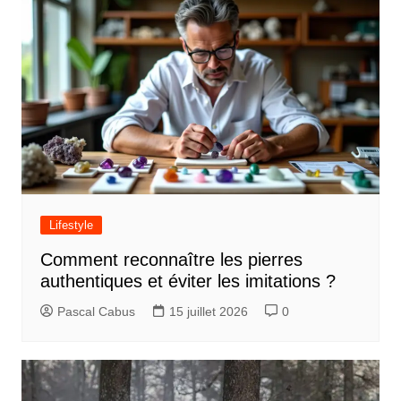
i
c
l
e
Lifestyle
Comment reconnaître les pierres
authentiques et éviter les imitations ?
Pascal Cabus
15 juillet 2026
0