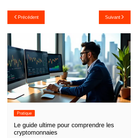
N
Précédent
Suivant
a
v
i
g
a
t
i
o
n
d
Pratique
e
Le guide ultime pour comprendre les
l
cryptomonnaies