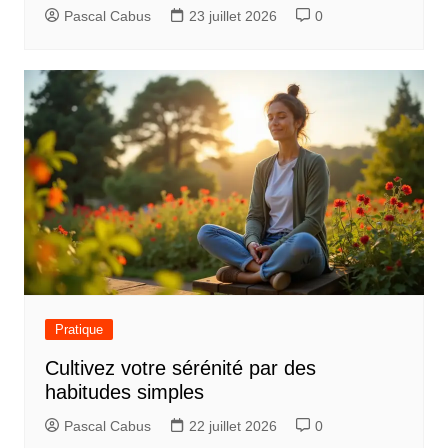
’
Pascal Cabus
23 juillet 2026
0
a
r
t
i
c
l
e
Pratique
Cultivez votre sérénité par des
habitudes simples
Pascal Cabus
22 juillet 2026
0