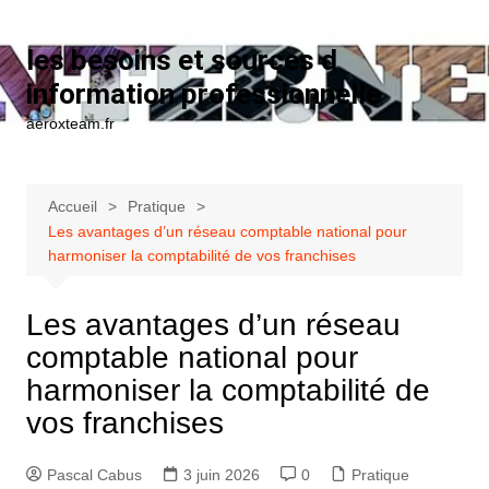
Aller au contenu
les besoins et sources d
information professionnelle
aeroxteam.fr
Accueil
Pratique
Les avantages d’un réseau comptable national pour
harmoniser la comptabilité de vos franchises
Les avantages d’un réseau
comptable national pour
harmoniser la comptabilité de
vos franchises
Pascal Cabus
3 juin 2026
0
Pratique