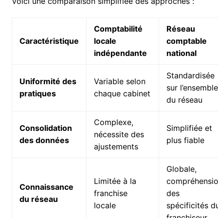
Voici une comparaison simplifiée des approches :
Comptabilité
Réseau
Caractéristique
locale
comptable
indépendante
national
Standardisée
Uniformité des
Variable selon
sur l’ensemble
pratiques
chaque cabinet
du réseau
Complexe,
Consolidation
Simplifiée et
nécessite des
des données
plus fiable
ajustements
Globale,
Limitée à la
compréhensi
Connaissance
franchise
des
du réseau
locale
spécificités d
franchiseur