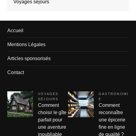
Voyages séjours
Accueil
Mentions Légales
Articles sponsorisés
Contact
VOYAGES
GASTRONOMI
SÉJOURS
E
Comment
Comment
choisir le gîte
reconnaître
parfait pour
une épicerie
une aventure
fine en ligne
inoubliable
de qualité ?