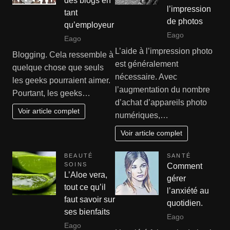
des blogs en
l’impression
tant
de photos
qu’employeur
Eago
Eago
L’aide à l’impression photo
Blogging. Cela ressemble à
est généralement
quelque chose que seuls
nécessaire. Avec
les geeks pourraient aimer.
l’augmentation du nombre
Pourtant, les geeks…
d’achat d’appareils photo
Voir article complet
numériques,…
Voir article complet
BEAUTÉ
SANTÉ
SOINS
Comment
L’Aloe vera,
gérer
tout ce qu’il
l’anxiété au
faut savoir sur
quotidien.
ses bienfaits
Eago
Eago