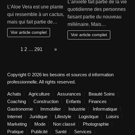
L’anxiété fait partie de la vie
L’Aloe Vera est une plante
quotidienne des personnes
qui ressemble à un cactus,
faisant partie du nouveau
mais qui fait partie de…
millénaire. Mais…
Voir article complet
Voir article complet
Page:
1
2
…
291
Next
»
Copyright © 2026 les besoins et sources d information
professionnelle. All rights reserved.
Achats
Agriculture
Assurances
Beauté Soins
Coaching
Construction
Enfants
Finances
Gastronomie
Immobilier
Industrie
Informatique
Internet
Juridique
Lifestyle
Logistique
Loisirs
Marketing
Mode
Non classé
Photographie
Pratique
Publicité
Santé
Services