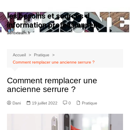
Aller au contenu
les besoins et sources d
information professionnelle
aeroxteam.fr
Accueil
Pratique
Comment remplacer une ancienne serrure ?
Comment remplacer une
ancienne serrure ?
Dani
19 juillet 2022
0
Pratique