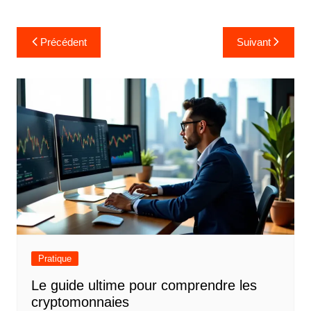
N
Précédent
Suivant
a
v
i
g
a
t
i
o
n
d
Pratique
e
Le guide ultime pour comprendre les
l
cryptomonnaies