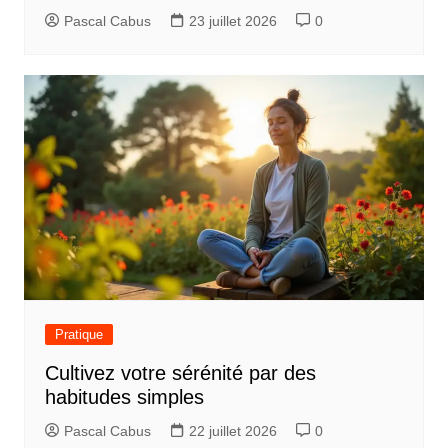
’
Pascal Cabus
23 juillet 2026
0
a
r
t
i
c
l
e
Pratique
Cultivez votre sérénité par des
habitudes simples
Pascal Cabus
22 juillet 2026
0