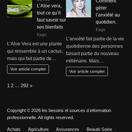
Comment
L’Aloe vera,
gérer
tout ce qu’il
l’anxiété au
faut savoir sur
quotidien.
ses bienfaits
Eago
Eago
L’anxiété fait partie de la vie
L’Aloe Vera est une plante
quotidienne des personnes
qui ressemble à un cactus,
faisant partie du nouveau
mais qui fait partie de…
millénaire. Mais…
Voir article complet
Voir article complet
Page:
Next
1
2
…
292
»
Copyright © 2026 les besoins et sources d information
professionnelle. All rights reserved.
Achats
Agriculture
Assurances
Beauté Soins