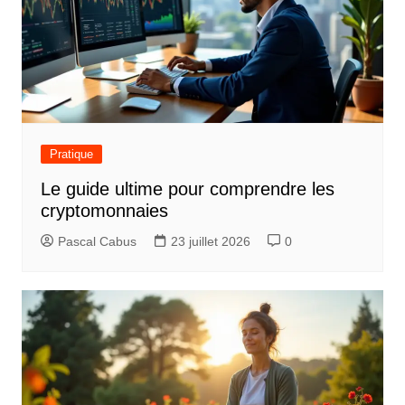
a
t
i
o
n
d
Pratique
e
Le guide ultime pour comprendre les
l
cryptomonnaies
’
Pascal Cabus
23 juillet 2026
0
a
r
t
i
c
l