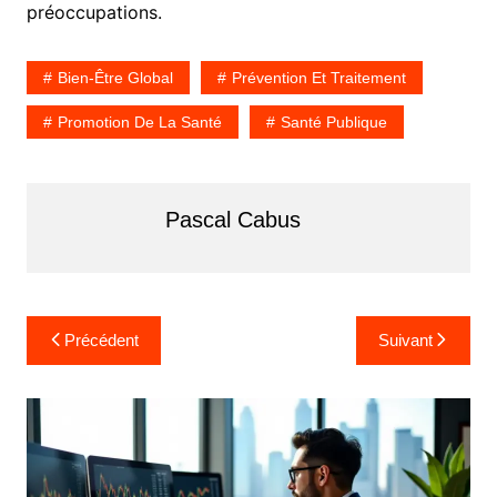
préoccupations.
Bien-Être Global
Prévention Et Traitement
Promotion De La Santé
Santé Publique
Pascal Cabus
N
Précédent
Suivant
a
v
i
g