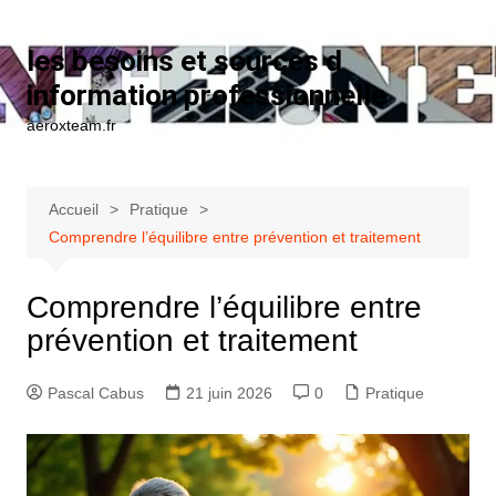
Aller au contenu
les besoins et sources d
information professionnelle
aeroxteam.fr
Accueil
Pratique
Comprendre l’équilibre entre prévention et traitement
Comprendre l’équilibre entre
prévention et traitement
Pascal Cabus
21 juin 2026
0
Pratique