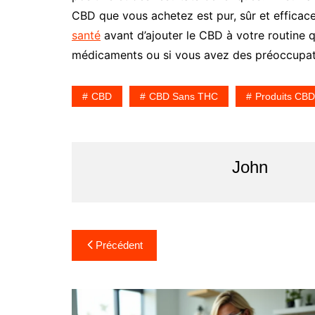
CBD que vous achetez est pur, sûr et efficac
santé
avant d’ajouter le CBD à votre routine q
médicaments ou si vous avez des préoccupati
CBD
CBD Sans THC
Produits CB
John
N
Précédent
a
v