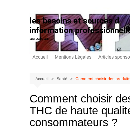
Aller au contenu
les besoins et sources d
information professionnell
aeroxteam.fr
Accueil
Mentions Légales
Articles sponso
Accueil
Santé
Comment choisir des produit
Comment choisir de
THC de haute qualité
consommateurs ?