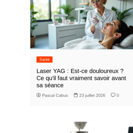
i
g
a
t
i
o
Santé
n
Laser YAG : Est-ce douloureux ?
Ce qu’il faut vraiment savoir avant
d
sa séance
e
Pascal Cabus
23 juillet 2026
0
l
’
a