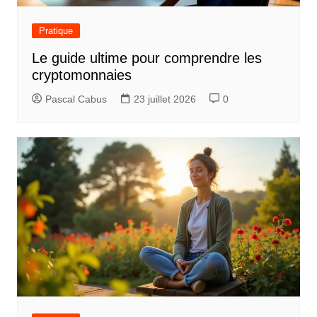
n
d
Pratique
e
Le guide ultime pour comprendre les
l
cryptomonnaies
’
Pascal Cabus
23 juillet 2026
0
a
r
t
i
c
l
e