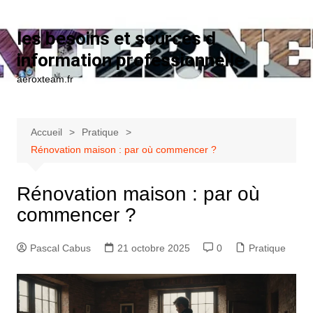
Aller au contenu
les besoins et sources d
information professionnelle
aeroxteam.fr
Accueil
Pratique
Rénovation maison : par où commencer ?
Rénovation maison : par où
commencer ?
Pascal Cabus
21 octobre 2025
0
Pratique