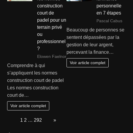
construction
personnelle
court de
en 7 étapes
padel pour un
Pascal Cabus
terrain privé
Beaucoup de personnes se
ou
sentent dépassées par la
professionnel
gestion de leur argent,
?
percevant la finance…
Elowen Faelnor
Voir article complet
Comprendre à qui
s’appliquent les normes
construction court de padel
Les normes construction
court de…
Voir article complet
Page:
1
2
…
292
Next
»