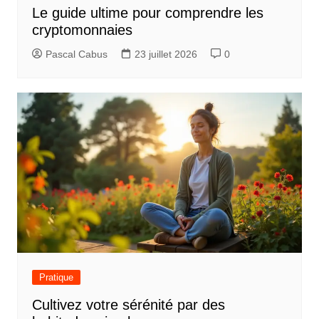
e
Le guide ultime pour comprendre les
l
cryptomonnaies
’
Pascal Cabus
23 juillet 2026
0
a
r
t
i
c
l
e
Pratique
Cultivez votre sérénité par des