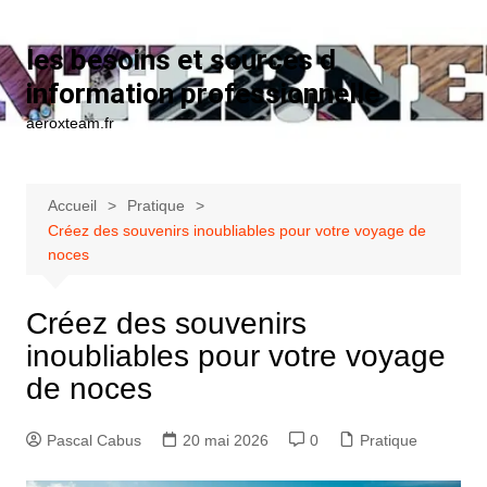
Aller au contenu
les besoins et sources d
information professionnelle
aeroxteam.fr
Accueil
Pratique
Créez des souvenirs inoubliables pour votre voyage de
noces
Créez des souvenirs
inoubliables pour votre voyage
de noces
Pascal Cabus
20 mai 2026
0
Pratique